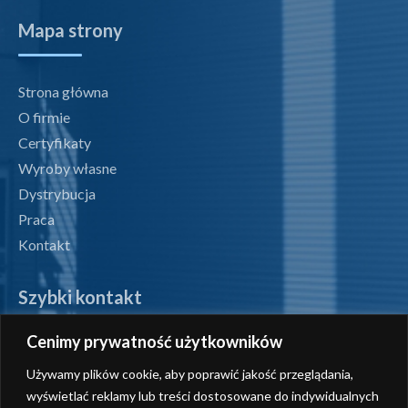
Mapa strony
Strona główna
O firmie
Certyfikaty
Wyroby własne
Dystrybucja
Praca
Kontakt
Szybki kontakt
Cenimy prywatność użytkowników
tel. +48 71 327 07 00
Używamy plików cookie, aby poprawić jakość przeglądania,
fax +48 71 327 08 00
wyświetlać reklamy lub treści dostosowane do indywidualnych