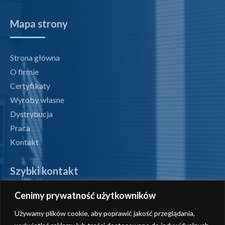
Mapa strony
Strona główna
O firmie
Certyfikaty
Wyroby własne
Dystrybucja
Praca
Kontakt
Szybki kontakt
Cenimy prywatność użytkowników
tel. +48 71 327 07 00
Używamy plików cookie, aby poprawić jakość przeglądania,
fax +48 71 327 08 00