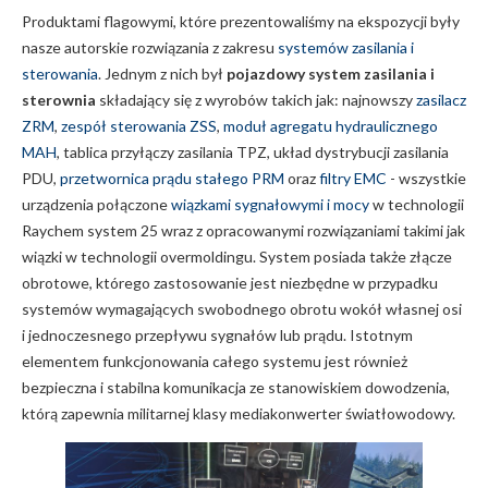
Produktami flagowymi, które prezentowaliśmy na ekspozycji były
nasze autorskie rozwiązania z zakresu
systemów zasilania i
sterowania
. Jednym z nich był
pojazdowy system zasilania i
sterownia
składający się z wyrobów takich jak: najnowszy
zasilacz
ZRM
,
zespół sterowania ZSS
,
moduł agreg
atu hydraulicznego
MAH
, tablica przyłączy zasilania TPZ, układ dystrybucji zasilania
PDU,
przetwornica prądu stałego PRM
oraz
filtry EMC
- wszystkie
urządzenia połączone
wiązkami sygnałowymi i mocy
w technologii
Raychem system 25 wraz z opracowanymi rozwiązaniami takimi jak
wiązki w technologii overmoldingu. System posiada także złącze
obrotowe, którego zastosowanie jest niezbędne w przypadku
systemów wymagających swobodnego obrotu wokół własnej osi
i jednoczesnego przepływu sygnałów lub prądu. Istotnym
elementem funkcjonowania całego systemu jest również
bezpieczna i stabilna komunikacja ze stanowiskiem dowodzenia,
którą zapewnia militarnej klasy mediakonwerter światłowodowy.