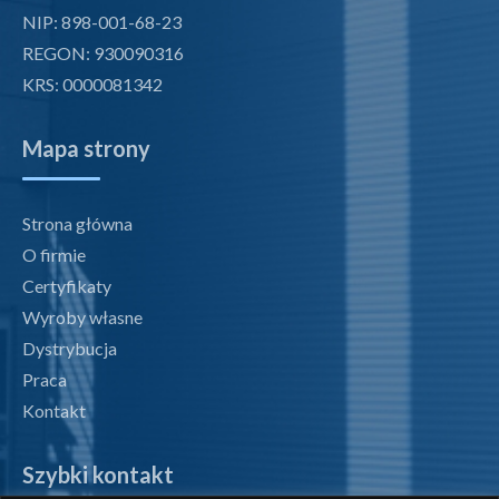
NIP: 898-001-68-23
REGON: 930090316
KRS: 0000081342
Mapa strony
Strona główna
O firmie
Certyfikaty
Wyroby własne
Dystrybucja
Praca
Kontakt
Szybki kontakt