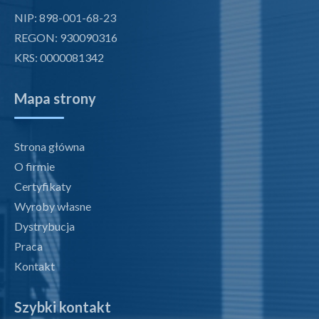
NIP: 898-001-68-23
REGON: 930090316
KRS: 0000081342
Mapa strony
Strona główna
O firmie
Certyfikaty
Wyroby własne
Dystrybucja
Praca
Kontakt
Szybki kontakt