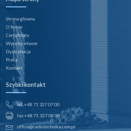
Strona główna
O firmie
Certyfikaty
Wyroby własne
Dystrybucja
Praca
Kontakt
Szybki kontakt
tel. +48 71 327 07 00
fax +48 71 327 08 00
office@radiotechnika.com.pl