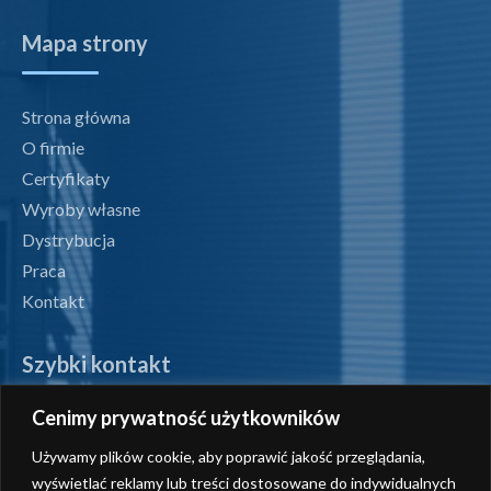
Mapa strony
Strona główna
O firmie
Certyfikaty
Wyroby własne
Dystrybucja
Praca
Kontakt
Szybki kontakt
Cenimy prywatność użytkowników
tel. +48 71 327 07 00
Używamy plików cookie, aby poprawić jakość przeglądania,
fax +48 71 327 08 00
wyświetlać reklamy lub treści dostosowane do indywidualnych