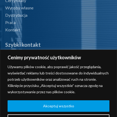
Certyfikaty
Wyroby własne
Dystrybucja
Praca
Kontakt
Szybki kontakt
Cenimy prywatność użytkowników
tel. +48 71 327 07 00
Używamy plików cookie, aby poprawić jakość przeglądania,
fax +48 71 327 08 00
wyświetlać reklamy lub treści dostosowane do indywidualnych
potrzeb użytkowników oraz analizować ruch na stronie.
office@radiotechnika.com.pl
Kliknięcie przycisku „Akceptuj wszystkie” oznacza zgodę na
wykorzystywanie przez nas plików cookie.
Siedziba i oddziały
Wyślij zapytanie
Akceptuj wszystko