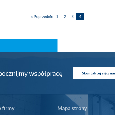
« Poprzednie
1
2
3
4
pocznijmy współpracę
Skontaktuj się z na
 firmy
Mapa strony