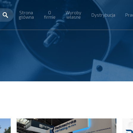
Strona
O
Wyroby
Dystrybucja
Pra
główna
firmie
własne