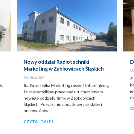
Nowy oddział Radiotechniki
D
Marketing w Ząbkowicach Śląskich
0
06.06.2024
Z
k
lu
Radiotechnika Marketing rośnie! Informujemy,
j
że rozpoczęliśmy prace nad uruchomieniem
dl
ł
nowego oddziału firmy w Ząbkowicach
Śląskich. Pozyskanie dodatkowej siedziby i
C
pracowników...
CZYTAJ DALEJ...