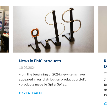
News in EMC products
R
D
10.02.2024
2
From the beginning of 2024, new items have
appeared in our distribution product portfolio
Z 
- products made by Spira. Spira...
Ra
d
CZYTAJ DALEJ...
Po
C