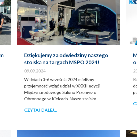
em
Dziękujemy za odwiedziny naszego
M
stoiska na targach MSPO 2024!
o
09.09.2024
2
W dniach 3-6 września 2024 mieliśmy
R
przyjemność wziąć udział w XXXII edycji
do
Międzynarodowego Salonu Przemysłu
p
Obronnego w Kielcach. Nasze stoisko...
C
CZYTAJ DALEJ...