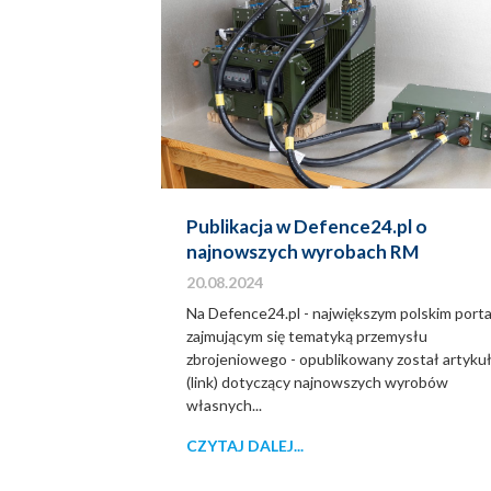
Publikacja w Defence24.pl o
najnowszych wyrobach RM
20.08.2024
Na Defence24.pl - największym polskim porta
zajmującym się tematyką przemysłu
zbrojeniowego - opublikowany został artyku
(link) dotyczący najnowszych wyrobów
własnych...
CZYTAJ DALEJ...