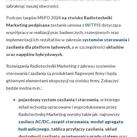
zabraknąć naszej obecności.
Podczas targów MSPO 2024
na stoisku Radiotechniki
Marketing podpisana
zostanie umowa z
WITPIS
dotycząca
współpracy w realizacji prac badawczych, rozwojowych oraz
implementacji ich rezultatów w zakresie
systemów sterowania i
zasilania
dla platform lądowych,
a w szczególności
układów
oraz napędów hybrydowych
.
Rozwiązania Radiotechniki Marketing z zakresu systemów
sterowania i zasilania są produktami flagowymi firmy i będą
głównymi elementami ekspozycji na stoisku firmy. Zobaczyć
będzie można m.in.:
pojazdowy system zasilania i sterownia
, w którego
skład wchodzą opracowane i wyprodukowane przez
Radiotechnikę Marketing wyroby takie jak: najnowszy
zasilacz AC/DC,
zespół sterowania
,
moduł agregatu
hydraulicznego
,
tablica przyłączy zasilania
,
układ
dystrybucji zasilania,
przetwornica prądu stałego
oraz