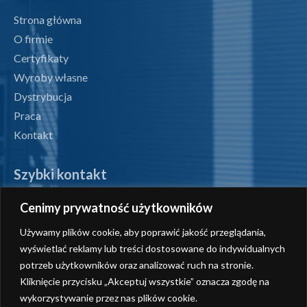
Strona główna
O firmie
Certyfikaty
Wyroby własne
Dystrybucja
Praca
Kontakt
Szybki kontakt
Cenimy prywatność użytkowników
tel. +48 71 327 07 00
Używamy plików cookie, aby poprawić jakość przeglądania,
fax +48 71 327 08 00
wyświetlać reklamy lub treści dostosowane do indywidualnych
potrzeb użytkowników oraz analizować ruch na stronie.
office@radiotechnika.com.pl
Kliknięcie przycisku „Akceptuj wszystkie” oznacza zgodę na
wykorzystywanie przez nas plików cookie.
Siedziba i oddziały