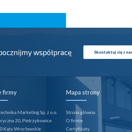
pocznijmy współpracę
Skontaktuj się z na
 firmy
Mapa strony
echnika Marketing Sp. z o.o.
Strona główna
bryczna 20, Pietrzykowice
O firmie
0 Kąty Wrocławskie
Certyfikaty