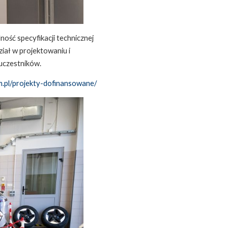
ność specyfikacji technicznej
iał w projektowaniu i
 uczestników.
om.pl/projekty-dofinansowane/