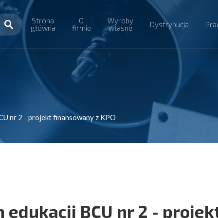
Strona
O
Wyroby
Dystrybucja
Pra
główna
firmie
własne
U nr 2 - projekt finansowany z KPO
edukacji BCU nr 2 - projek