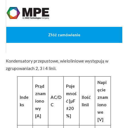
Złóż zamówienie
Kondensatory przepustowe, wieloliniowe występują w
zgrupowaniach 2, 3 i 4 linii.
Napi
Prąd
Poje
ęcie
znam
mnoś
Inde
AC/D
Ilość
znam
iono
ć
[µF
ks
C
linii
iono
wy
±20
we
[A]
%]
[V]