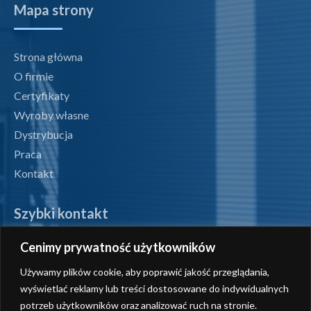
Mapa strony
Strona główna
O firmie
Certyfikaty
Wyroby własne
Dystrybucja
Praca
Kontakt
Szybki kontakt
Cenimy prywatność użytkowników
tel. +48 71 327 07 00
Używamy plików cookie, aby poprawić jakość przeglądania,
fax +48 71 327 08 00
wyświetlać reklamy lub treści dostosowane do indywidualnych
potrzeb użytkowników oraz analizować ruch na stronie.