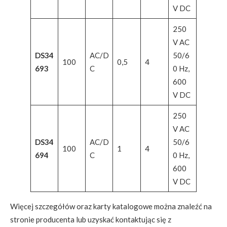
V DC
250
V AC
DS34
AC/D
50/6
100
0,5
4
693
C
0 Hz,
600
V DC
250
V AC
DS34
AC/D
50/6
100
1
4
694
C
0 Hz,
600
V DC
Więcej szczegółów oraz karty katalogowe można znaleźć na
stronie producenta lub uzyskać kontaktując się z