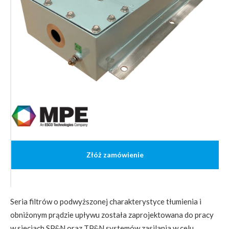
Złóż zamówienie
Seria filtrów o podwyższonej charakterystyce tłumienia i
obniżonym prądzie upływu została zaprojektowana do pracy
w sieciach SP&N oraz TP&N systemów zasilania w celu