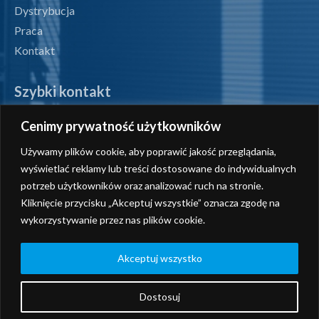
Dystrybucja
Praca
Kontakt
Szybki kontakt
Cenimy prywatność użytkowników
tel. +48 71 327 07 00
Używamy plików cookie, aby poprawić jakość przeglądania,
fax +48 71 327 08 00
wyświetlać reklamy lub treści dostosowane do indywidualnych
potrzeb użytkowników oraz analizować ruch na stronie.
office@radiotechnika.com.pl
Kliknięcie przycisku „Akceptuj wszystkie” oznacza zgodę na
wykorzystywanie przez nas plików cookie.
Siedziba i oddziały
Wyślij zapytanie
Akceptuj wszystko
Dostosuj