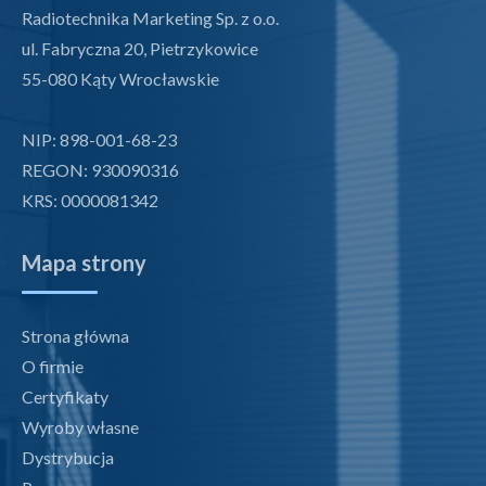
Radiotechnika Marketing Sp. z o.o.
ul. Fabryczna 20, Pietrzykowice
55-080 Kąty Wrocławskie
NIP: 898-001-68-23
REGON: 930090316
KRS: 0000081342
Mapa strony
Strona główna
O firmie
Certyfikaty
Wyroby własne
Dystrybucja