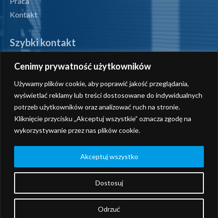
Praca
Kontakt
Szybki kontakt
Cenimy prywatność użytkowników
tel. +48 71 327 07 00
Używamy plików cookie, aby poprawić jakość przeglądania,
fax +48 71 327 08 00
wyświetlać reklamy lub treści dostosowane do indywidualnych
potrzeb użytkowników oraz analizować ruch na stronie.
office@radiotechnika.com.pl
Kliknięcie przycisku „Akceptuj wszystkie” oznacza zgodę na
wykorzystywanie przez nas plików cookie.
Siedziba i oddziały
Wyślij zapytanie
Akceptuj wszystko
Dostosuj
Copryright © 2026 Radiotechnika Marketing
Odrzuć
Design:
Proformat